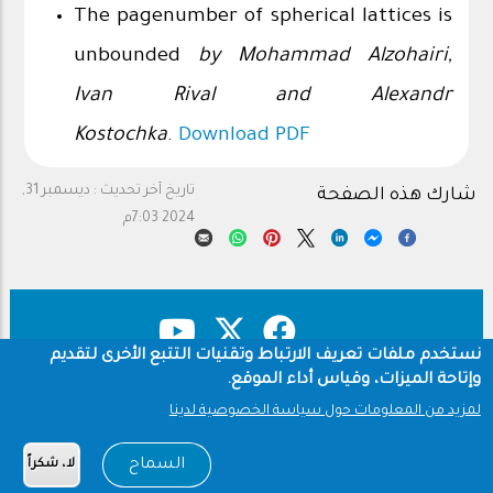
The pagenumber of spherical lattices is
unbounded
by Mohammad Alzohairi,
Ivan Rival and Alexandr
Kostochka
.
Download PDF
تاريخ آخر تحديث :
ديسمبر 31,
شارك هذه الصفحة
2024 7:03م
نستخدم ملفات تعريف الارتباط وتقنيات التتبع الأخرى لتقديم
وإتاحة الميزات، وقياس أداء الموقع.
حقوق النشر
سياسة الخصوصية
Footer
لمزيد من المعلومات حول سياسة الخصوصية لدينا
شروط الاستخدام
السماح
لا، شكراً
Copyright © 1960-2026 جامعة الملك سعود